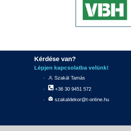
Kérdése van?
Lépjen kapcsolatba velünk!
Szakál Tamás
+36 30 9451 572
szakaldekor@t-online.hu