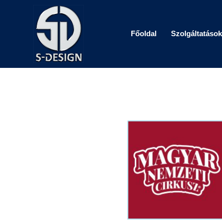
Skip
to
content
Főoldal
Szolgáltatások