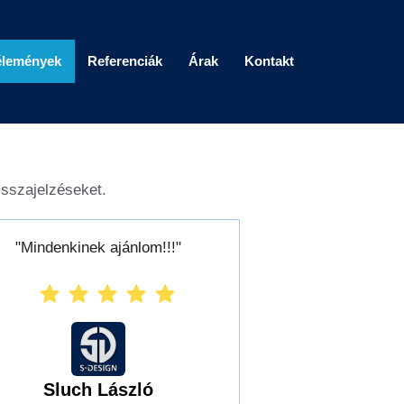
élemények
Referenciák
Árak
Kontakt
sszajelzéseket.
"Mindenkinek ajánlom!!!"
Sluch László