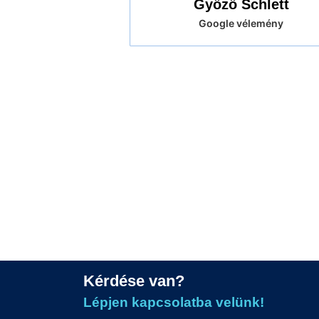
Győző Schlett
Google vélemény
Kérdése van?
Lépjen kapcsolatba velünk!