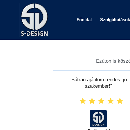
Skip
to
content
Főoldal
Szolgáltatások
Ezúton is kösz
"Bátran ajánlom rendes, jó
szakember!"