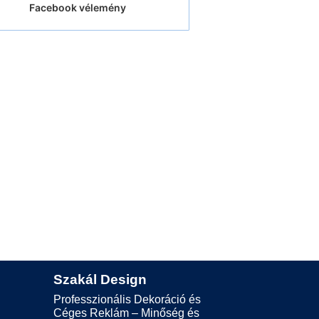
Facebook vélemény
.
Szakál Design
Professzionális Dekoráció és
Céges Reklám – Minőség és